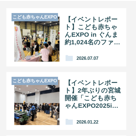
こども赤ちゃんEXPO
【イベントレポー
ト】こども赤ちゃ
んEXPO in ぐんま
約1,024名のファミ
リーが来場し大盛
況！
2026.07.07
こども赤ちゃんEXPO
【イベントレポー
ト】2年ぶりの宮城
開催「こども赤ち
ゃんEXPO2025in
名取」に332名のフ
ァミリーが来場。
2026.01.22
満足度88%を記録