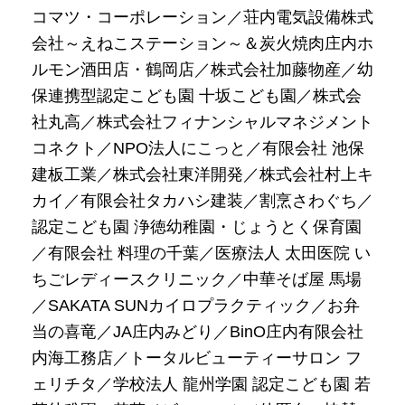
コマツ・コーポレーション／荘内電気設備株式
会社～えねこステーション～＆炭火焼肉庄内ホ
ルモン酒田店・鶴岡店／株式会社加藤物産／幼
保連携型認定こども園 十坂こども園／株式会
社丸高／株式会社フィナンシャルマネジメント
コネクト／NPO法人にこっと／有限会社 池保
建板工業／株式会社東洋開発／株式会社村上キ
カイ／有限会社タカハシ建装／割烹さわぐち／
認定こども園 浄徳幼稚園・じょうとく保育園
／有限会社 料理の千葉／医療法人 太田医院 い
ちごレディースクリニック／中華そば屋 馬場
／SAKATA SUNカイロプラクティック／お弁
当の喜竜／JA庄内みどり／BinO庄内有限会社
内海工務店／トータルビューティーサロン フ
ェリチタ／学校法人 龍州学園 認定こども園 若