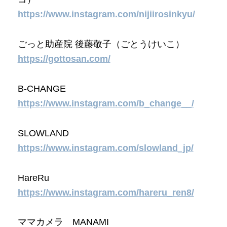
https://www.instagram.com/nijiirosinkyu/
ごっと助産院 後藤敬子（ごとうけいこ）
https://gottosan.com/
B-CHANGE
https://www.instagram.com/b_change__/
SLOWLAND
https://www.instagram.com/slowland_jp/
HareRu
https://www.instagram.com/hareru_ren8/
ママカメラ MANAMI